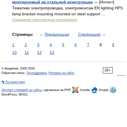
монтируемый на стальной конструкции
— [Интент]
Тематики электропроводка, электромонтаж EN lighting HPS
lamp bracket mounting mounted on steel support …
Справочник технического переводчика
Страницы
←
Предыдущая
Следующая
→
1
2
3
4
5
6
7
8
9
10
11
12
13
© Академик, 2000-2026
18+
Обратная связь:
Техподдержка
,
Реклама на сайте
👣 Путешествия
Экспорт словарей на сайты
, сделанные на PHP,
Joomla,
Drupal,
WordPress, MODx.