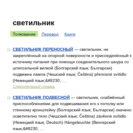
светильник
Толкование
Перевод
Книги
СВЕТИЛЬНИК ПЕРЕНОСНЫЙ
— светильник, не
71
закреплённый на опорной поверхности и присоединённый к
источнику питания при помощи соединительного шнура со
штепсельной вилкой (Болгарский язык; Български)
подвижна лампа (Чешский язык; Čeština) přenosné svítidlo
(Немецкий язык;&#8230; …
Строительный словарь
СВЕТИЛЬНИК ПОДВЕСНОЙ
— светильник, снабжённый
72
приспособлениями для подвешивания его к потолку или
стенному кронштейну (Болгарский язык; Български) окачено
осветително тяло (Чешский язык; Čeština) závěsné svítidlo
(Немецкий язык; Deutsch) Hängeleuchte (Венгерский
язык;&#8230; …